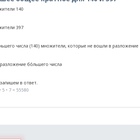
жители 140
жители 397
ьшего числа (140) множители, которые не вошли в разложение
 разложение бóльшего числа
запишем в ответ.
• 5 • 7 = 55580