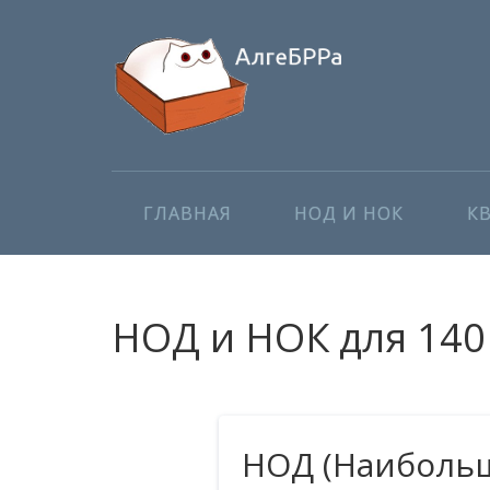
ГЛАВНАЯ
НОД И НОК
К
НОД и НОК для 140 
НОД (Наибольш