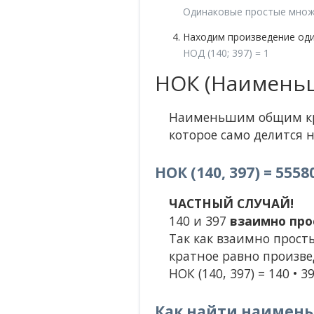
Одинаковые простые множ
Находим произведение од
НОД (140; 397) = 1
НОК (Наименьш
Наименьшим общим кра
которое само делится н
НОК (140, 397) = 5558
ЧАСТНЫЙ СЛУЧАЙ!
140 и 397
взаимно про
Так как взаимно прост
кратное равно произве
НОК (140, 397) = 140 • 3
Как найти наименьш