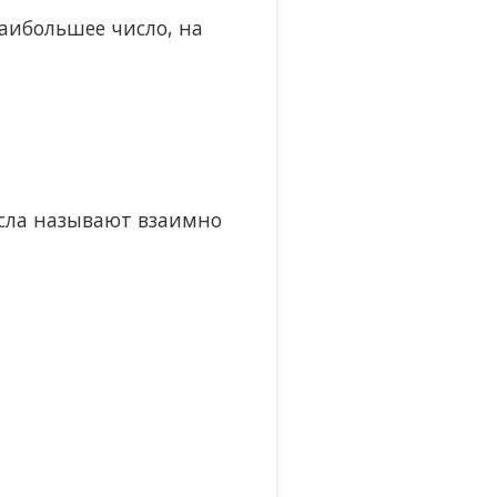
аибольшее число, на
исла называют взаимно