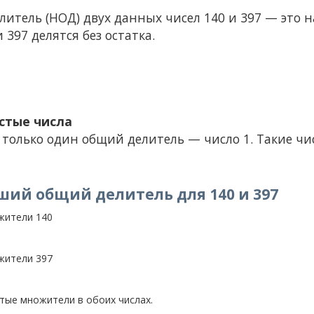
тель (НОД) двух данных чисел 140 и 397 — это н
 397 делятся без остатка.
стые числа
 только один общий делитель — число 1. Такие ч
ший общий делитель для 140 и 397
жители 140
жители 397
ые множители в обоих числах.