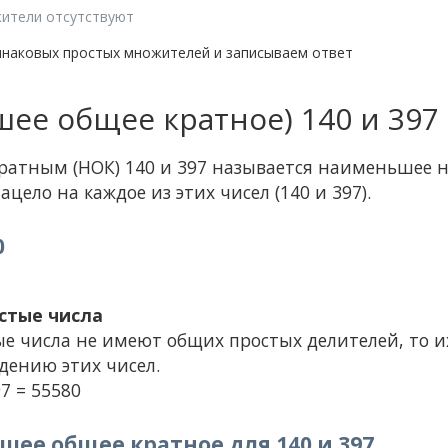
ители отсутствуют
инаковых простых множителей и записываем ответ
ее общее кратное) 140 и 397
тным (НОК) 140 и 397 называется наименьшее н
ацело на каждое из этих чисел (140 и 397).
0
стые числа
ые числа не имеют общих простых делителей, то 
дению этих чисел.
97 = 55580
ее общее кратное для 140 и 397