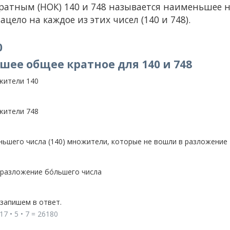
тным (НОК) 140 и 748 называется наименьшее н
ацело на каждое из этих чисел (140 и 748).
0
ее общее кратное для 140 и 748
жители 140
жители 748
ьшего числа (140) множители, которые не вошли в разложение
 разложение бóльшего числа
запишем в ответ.
17 • 5 • 7 = 26180