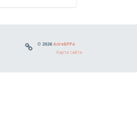
© 2026
АлгеБРРа
Карта сайта