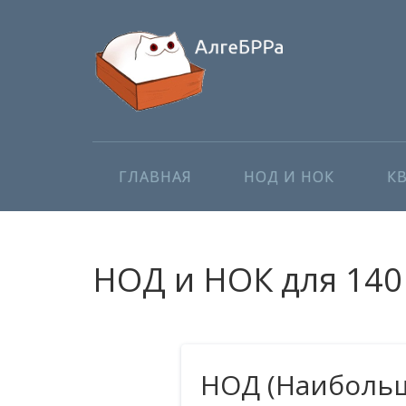
ГЛАВНАЯ
НОД И НОК
К
НОД и НОК для 140 
НОД (Наибольш