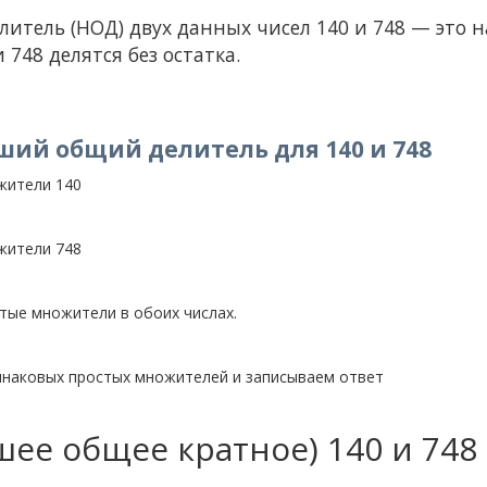
тель (НОД) двух данных чисел 140 и 748 — это н
 748 делятся без остатка.
ший общий делитель для 140 и 748
жители 140
жители 748
ые множители в обоих числах.
инаковых простых множителей и записываем ответ
ее общее кратное) 140 и 748