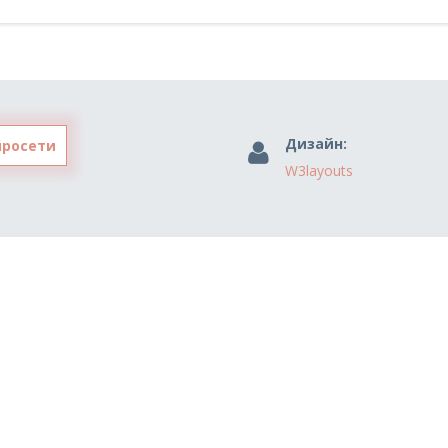
Дизайн:
йросети
W3layouts