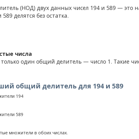
тель (НОД) двух данных чисел 194 и 589 — это н
 589 делятся без остатка.
стые числа
 только один общий делитель — число 1. Такие ч
ший общий делитель для 194 и 589
жители 194
жители 589
ые множители в обоих числах.