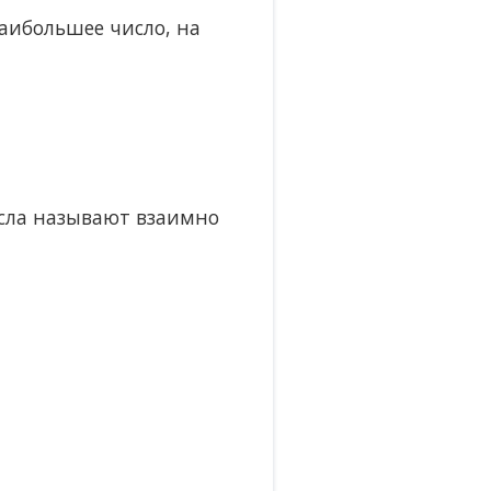
аибольшее число, на
исла называют взаимно