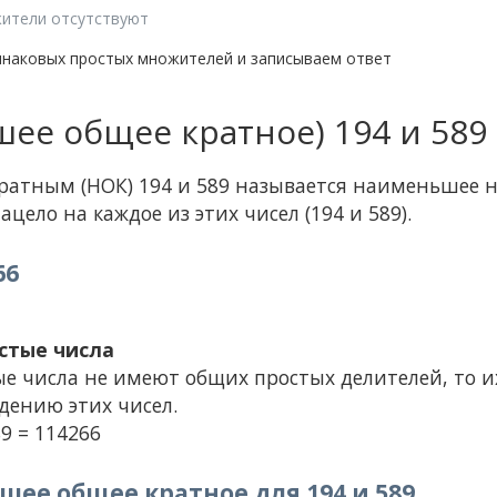
ители отсутствуют
инаковых простых множителей и записываем ответ
ее общее кратное) 194 и 589
тным (НОК) 194 и 589 называется наименьшее н
ацело на каждое из этих чисел (194 и 589).
66
стые числа
ые числа не имеют общих простых делителей, то 
дению этих чисел.
89 = 114266
ее общее кратное для 194 и 589