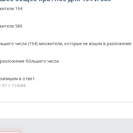
жители 194
жители 589
ьшего числа (194) множители, которые не вошли в разложение
 разложение бóльшего числа
запишем в ответ.
 • 97 = 114266