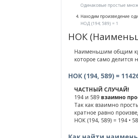
Одинаковые простые множ
Находим произведение од
НОД (194; 589) = 1
НОК (Наименьш
Наименьшим общим кра
которое само делится н
НОК (194, 589) = 1142
ЧАСТНЫЙ СЛУЧАЙ!
194 и 589
взаимно про
Так как взаимно прост
кратное равно произве
НОК (194, 589) = 194 • 5
Как найти наименьш