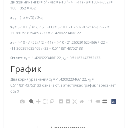
Дискриминант
D
= b² - 4ac = (-10)² - 4 • (-11) • 8 = 100 - (-352) =
100 + 352 = 452
x
= (–b ± √D) / 2•a;
1,2
x
= (--10 + √ 452) / (2 • -11) = (--10 + 21.260291625469) / -22 =
1
31.260291625469 / -22 = -1.4209223466122
x
= (--10 - √ 452) / (2 • -11) = (--10 - 21.260291625469) / -22 =
2
-11.260291625469 / -22 = 0.51183143752133
Ответ:
x
= -1.4209223466122, x
= 0.51183143752133.
1
2
График
Два корня уравнения x
= -1.4209223466122, x
=
1
2
0.51183143752133 означают, в этих точках график пересекает
ось X