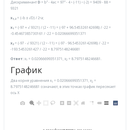
Дискриминант
D
= b² - 4ac = 97² - 4 • (-11) • (-2) = 9409 - 88 =
9321
x
= (–b ± √D) / 2•a;
1,2
x
= (-97 + √ 9321) / (2 • -11) = (-97 + 96.545326142698) / -22 =
1
-0.45467385730161 / -22 = 0.02066699351371
x
= (-97 - √ 9321) / (2 • -11) = (-97 - 96.545326142698) / -22 =
2
-193.5453261427 / -22 = 8.7975148246681
Ответ:
x
= 0.02066699351371, x
= 8.7975148246681.
1
2
График
Два корня уравнения x
= 0.02066699351371, x
=
1
2
8.7975148246681 означают, в этих точках график пересекает
ось X