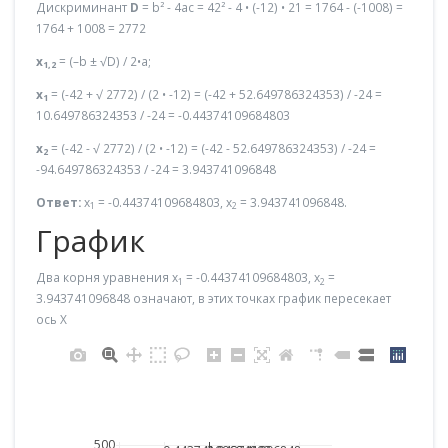
Дискриминант
D
= b² - 4ac = 42² - 4 • (-12) • 21 = 1764 - (-1008) =
1764 + 1008 = 2772
x
= (–b ± √D) / 2•a;
1,2
x
= (-42 + √ 2772) / (2 • -12) = (-42 + 52.649786324353) / -24 =
1
10.649786324353 / -24 = -0.44374109684803
x
= (-42 - √ 2772) / (2 • -12) = (-42 - 52.649786324353) / -24 =
2
-94.649786324353 / -24 = 3.943741096848
Ответ:
x
= -0.44374109684803, x
= 3.943741096848.
1
2
График
Два корня уравнения x
= -0.44374109684803, x
=
1
2
3.943741096848 означают, в этих точках график пересекает
ось X
500