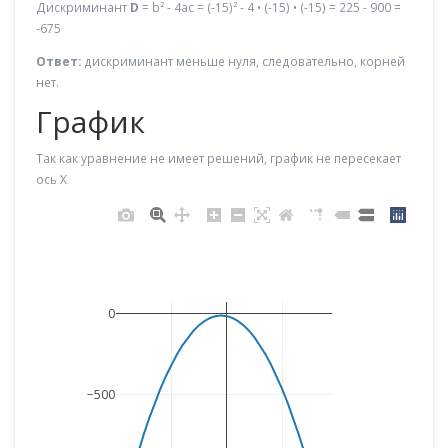
Дискриминант
D
= b² - 4ac = (-15)² - 4 • (-15) • (-15) = 225 - 900 =
-675
Ответ:
дискриминант меньше нуля, следовательно, корней
нет.
График
Так как уравнение не имеет решений, график не пересекает
ось X
0
−500