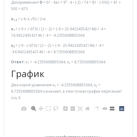
Дискриминант
D
= b² - 4ac = 9² - 4 • (-2) • 74 = 81 - (-592) = 81 +
592 = 673
x
= (–b ± √D) / 2•a;
1,2
x
= (-9 + √ 673) / (2 • -2) = (-9 + 25.942243542146) / -4 =
1
16.942243542146 / -4 = -4.2355608855364
x
= (-9 - √ 673) / (2 • -2) = (-9 - 25.942243542146) / -4 =
2
-34.942243542146 / -4 = 8.7355608855364
Ответ:
x
= -4.2355608855364, x
= 8.7355608855364.
1
2
График
Два корня уравнения x
= -4.2355608855364, x
=
1
2
8.7355608855364 означают, в этих точках график пересекает
ось X