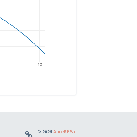
10
© 2026
АлгеБРРа