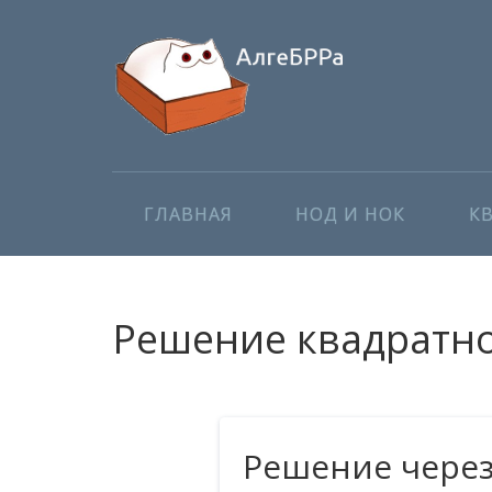
ГЛАВНАЯ
НОД И НОК
К
Решение квадратног
Решение чере