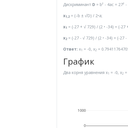
Дискриминант
D
= b² - 4ac = 27² - 
x
= (–b ± √D) / 2•a;
1,2
x
= (-27 + √ 729) / (2 • -34) = (-27 
1
x
= (-27 - √ 729) / (2 • -34) = (-27
2
Ответ:
x
= -0, x
= 0.7941176470
1
2
График
Два корня уравнения x
= -0, x
= 
1
2
1000
0