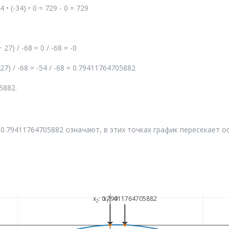
4 • (-34) • 0 = 729 - 0 = 729
+ 27) / -68 = 0 / -68 = -0
 - 27) / -68 = -54 / -68 = 0.79411764705882
5882.
0.79411764705882 означают, в этих точках график пересекает ос
x
: 0.79411764705882
x
: -0
2
1