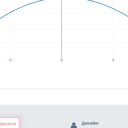
−5
0
5
Дизайн:
йросети