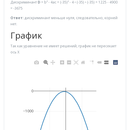
Дискриминант
D
= b² - 4ac = (-35)² - 4 • (-35) • (-35) = 1225 - 4900
= -3675
Ответ:
дискриминант меньше нуля, следовательно, корней
нет.
График
Так как уравнение не имеет решений, график не пересекает
ось X
0
−1000