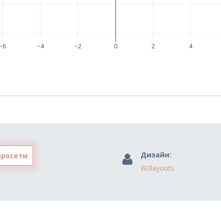
−6
−4
−2
0
2
4
Дизайн:
йросети
W3layouts