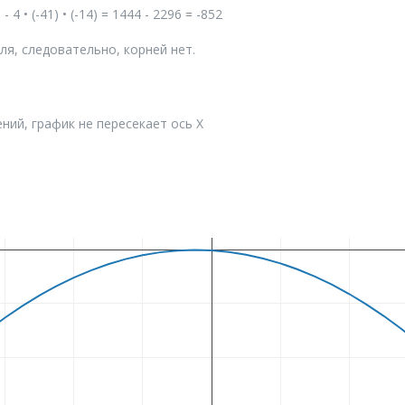
 - 4 • (-41) • (-14) = 1444 - 2296 = -852
я, следовательно, корней нет.
ний, график не пересекает ось X