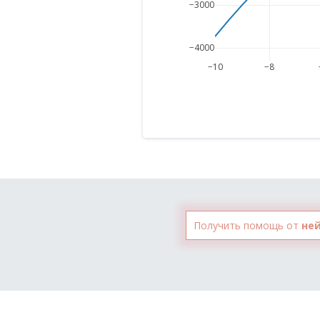
−3000
−4000
−10
−8
Получить помощь от
не