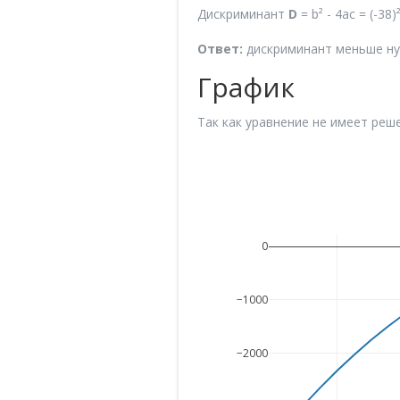
Дискриминант
D
= b² - 4ac = (-38)²
Ответ:
дискриминант меньше нул
График
Так как уравнение не имеет реше
0
−1000
−2000