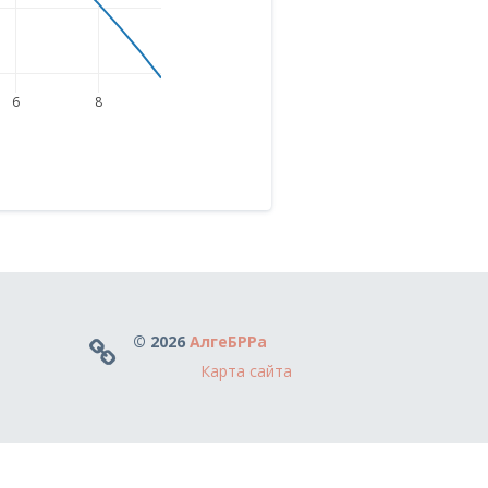
6
8
© 2026
АлгеБРРа
Карта сайта