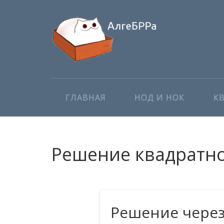
ГЛАВНАЯ
НОД И НОК
К
Решение квадратног
Решение чере