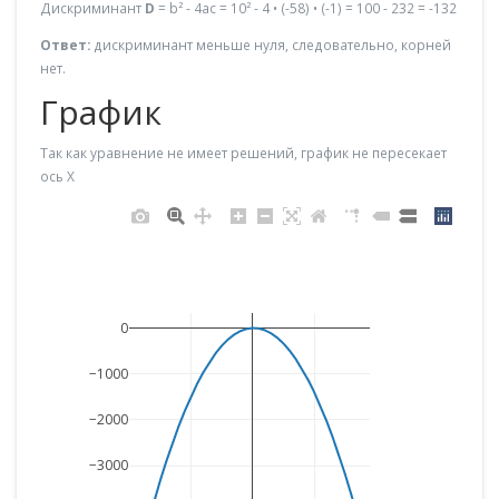
Дискриминант
D
= b² - 4ac = 10² - 4 • (-58) • (-1) = 100 - 232 = -132
Ответ:
дискриминант меньше нуля, следовательно, корней
нет.
График
Так как уравнение не имеет решений, график не пересекает
ось X
0
−1000
−2000
−3000