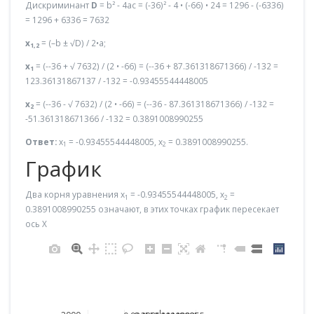
Дискриминант
D
= b² - 4ac = (-36)² - 4 • (-66) • 24 = 1296 - (-6336)
= 1296 + 6336 = 7632
x
= (–b ± √D) / 2•a;
1,2
x
= (--36 + √ 7632) / (2 • -66) = (--36 + 87.361318671366) / -132 =
1
123.36131867137 / -132 = -0.93455544448005
x
= (--36 - √ 7632) / (2 • -66) = (--36 - 87.361318671366) / -132 =
2
-51.361318671366 / -132 = 0.3891008990255
Ответ:
x
= -0.93455544448005, x
= 0.3891008990255.
1
2
График
Два корня уравнения x
= -0.93455544448005, x
=
1
2
0.3891008990255 означают, в этих точках график пересекает
ось X