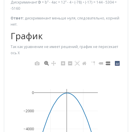
Дискриминант
D
= b² - 4ac = 12² - 4 • (-78) • (-17) = 144 - 5304 =
-5160
Ответ:
дискриминант меньше нуля, следовательно, корней
нет.
График
Так как уравнение не имеет решений, график не пересекает
ось X
0
−2000
−4000