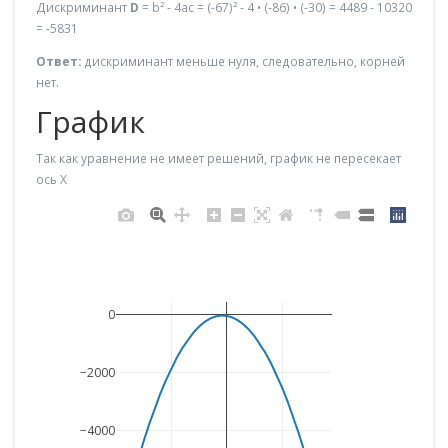
Дискриминант
D
= b² - 4ac = (-67)² - 4 • (-86) • (-30) = 4489 - 10320
= -5831
Ответ:
дискриминант меньше нуля, следовательно, корней
нет.
График
Так как уравнение не имеет решений, график не пересекает
ось X
0
−2000
−4000