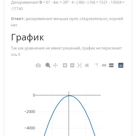
Дискриминант
D
= b² - 4ac = 39² - 4 • (-86) • (-56) = 1521 - 19264 =
-17743
Ответ:
дискриминант меньше нуля, следовательно, корней
нет.
График
Так как уравнение не имеет решений, график не пересекает
ось X
0
−2000
−4000