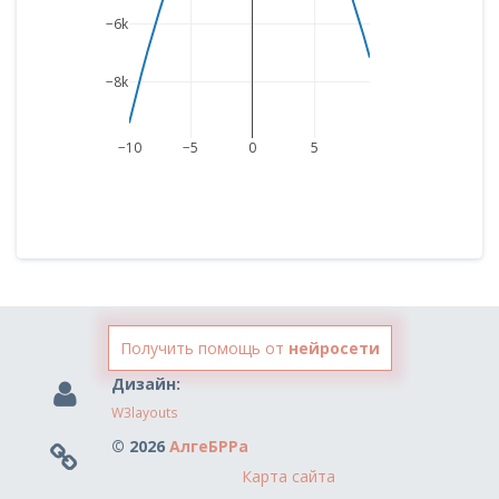
−6k
−8k
−10
−5
0
5
Получить помощь от
нейросети
Дизайн:
W3layouts
© 2026
АлгеБРРа
Карта сайта