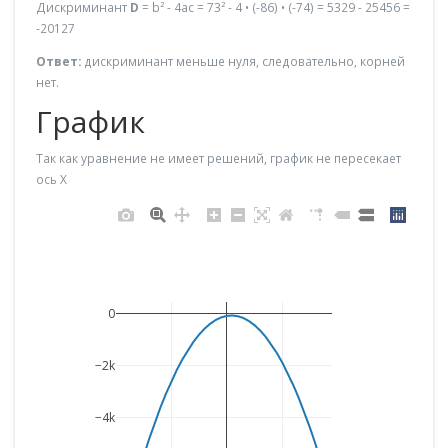
Дискриминант
D
= b² - 4ac = 73² - 4 • (-86) • (-74) = 5329 - 25456 =
-20127
Ответ:
дискриминант меньше нуля, следовательно, корней
нет.
График
Так как уравнение не имеет решений, график не пересекает
ось X
0
−2k
−4k