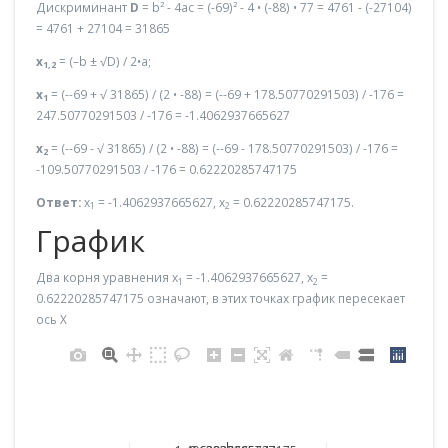
Дискриминант
D
= b² - 4ac = (-69)² - 4 • (-88) • 77 = 4761 - (-27104)
= 4761 + 27104 = 31865
x
= (–b ± √D) / 2•a;
1,2
x
= (--69 + √ 31865) / (2 • -88) = (--69 + 178.50770291503) / -176 =
1
247.50770291503 / -176 = -1.4062937665627
x
= (--69 - √ 31865) / (2 • -88) = (--69 - 178.50770291503) / -176 =
2
-109.50770291503 / -176 = 0.62220285747175
Ответ:
x
= -1.4062937665627, x
= 0.62220285747175.
1
2
График
Два корня уравнения x
= -1.4062937665627, x
=
1
2
0.62220285747175 означают, в этих точках график пересекает
ось X