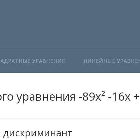
ВАДРАТНЫЕ УРАВНЕНИЯ
ЛИНЕЙНЫЕ УРАВНЕ
о уравнения -89x² -16x +
з дискриминант