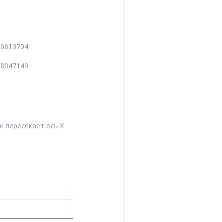
630613704
778047149
к пересекает ось X