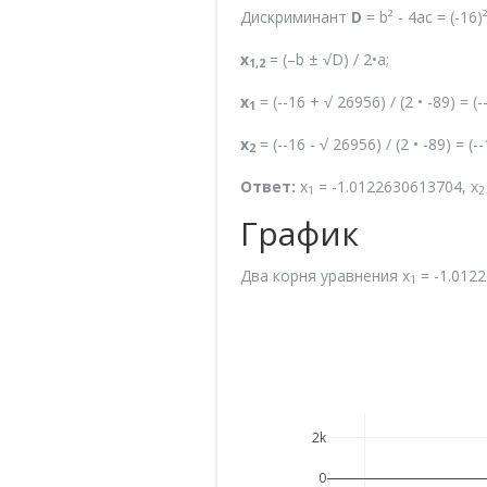
Дискриминант
D
= b² - 4ac = (-16)
x
= (–b ± √D) / 2•a;
1,2
x
= (--16 + √ 26956) / (2 • -89) =
1
x
= (--16 - √ 26956) / (2 • -89) =
2
Ответ:
x
= -1.0122630613704, x
1
2
График
Два корня уравнения x
= -1.0122
1
2k
0