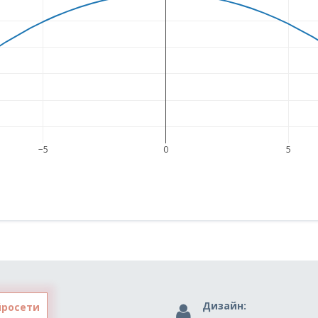
−5
0
5
Дизайн:
йросети