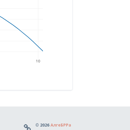
10
© 2026
АлгеБРРа