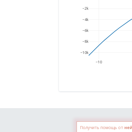
−2k
−4k
−6k
−8k
−10k
−10
Получить помощь от
не