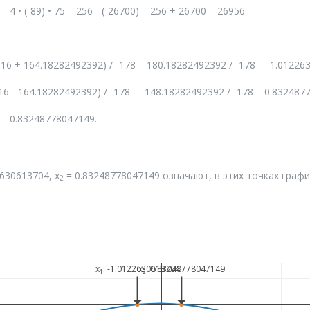
² - 4 • (-89) • 75 = 256 - (-26700) = 256 + 26700 = 26956
 (--16 + 164.18282492392) / -178 = 180.18282492392 / -178 = -1.0122
 (--16 - 164.18282492392) / -178 = -148.18282492392 / -178 = 0.83248
= 0.83248778047149.
630613704, x
= 0.83248778047149 означают, в этих точках графи
2
x
: -1.0122630613704
x
: 0.83248778047149
1
2