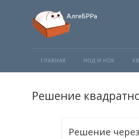
ГЛАВНАЯ
НОД И НОК
К
Решение квадратног
Решение чере