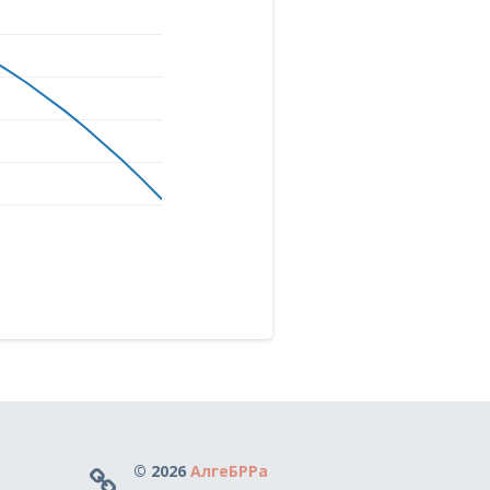
© 2026
АлгеБРРа