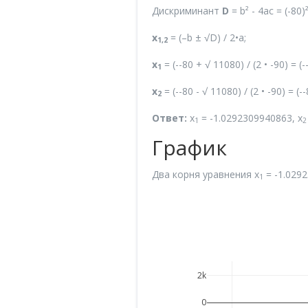
Дискриминант
D
= b² - 4ac = (-80)
x
= (–b ± √D) / 2•a;
1,2
x
= (--80 + √ 11080) / (2 • -90) =
1
x
= (--80 - √ 11080) / (2 • -90) =
2
Ответ:
x
= -1.0292309940863, x
1
2
График
Два корня уравнения x
= -1.0292
1
2k
0