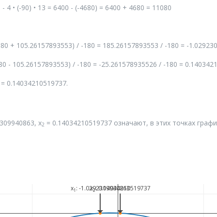
² - 4 • (-90) • 13 = 6400 - (-4680) = 6400 + 4680 = 11080
 (--80 + 105.26157893553) / -180 = 185.26157893553 / -180 = -1.0292
 (--80 - 105.26157893553) / -180 = -25.261578935526 / -180 = 0.14034
= 0.14034210519737.
309940863, x
= 0.14034210519737 означают, в этих точках графи
2
x
: -1.0292309940863
x
: 0.14034210519737
1
2