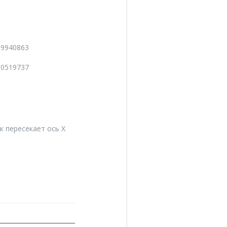
309940863
210519737
к пересекает ось X