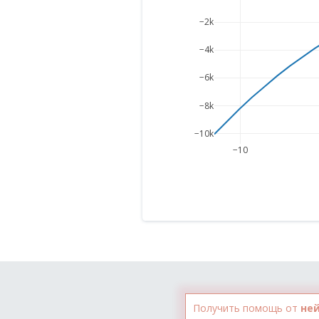
−2k
−4k
−6k
−8k
−10k
−10
Получить помощь от
не