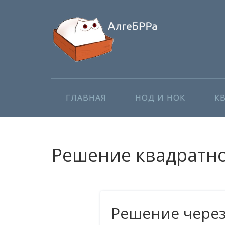
ГЛАВНАЯ
НОД И НОК
К
Решение квадратног
Решение чере