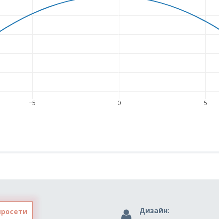
−5
0
5
Дизайн:
йросети