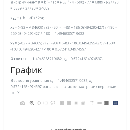
Дискриминант
D
= b² - 4ac = (-83)² - 4 • (-90) • 77 = 6889 - (-27720)
= 6889 + 27720 = 34609
x
= (–b ± √D) / 2•a;
1,2
x
= (--83 + √ 34609) / (2 • -90) = (--83 + 186.03494295427) / -180 =
1
269.03494295427 / -180 = -1.4946385719682
x
= (--83 - √ 34609) / (2 • -90) = (--83 - 186.03494295427) / -180 =
2
-103.03494295427 / -180 = 0.57241634974597
Ответ:
x
= -1.4946385719682, x
= 0.57241634974597.
1
2
График
Два корня уравнения x
= -1.4946385719682, x
=
1
2
0.57241634974597 означают, в этих точках график пересекает
ось X