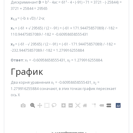
Дискриминант
D
= b² - 4ac = 61² - 4 • (-91) • 71 = 3721 - (-25844) =
3721 + 25844 = 29565
x
= (–b ± √D) / 2•a;
1,2
x
= (-61 + √ 29565) / (2 • -91) = (-61 + 171.94475857089) / -182 =
1
110.94475857089 / -182 = -0.60958658555431
x
= (-61 - √ 29565) / (2 • -91) = (-61 - 171.94475857089) / -182 =
2
-232.94475857089 / -182 = 1.279916255884
Ответ:
x
= -0.60958658555431, x
= 1.279916255884.
1
2
График
Два корня уравнения x
= -0.60958658555431, x
=
1
2
1.279916255884 означают, в этих точках график пересекает
ось X