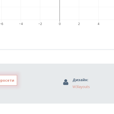
−6
−4
−2
0
2
4
Дизайн:
йросети
W3layouts