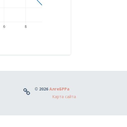
6
8
© 2026
АлгеБРРа
Карта сайта