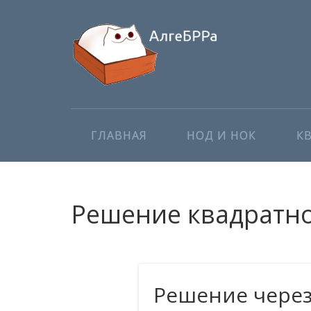
ГЛАВНАЯ
НОД И НОК
К
Решение квадратног
Решение чере