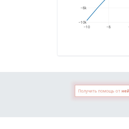
−8k
−10k
−10
−8
Получить помощь от
не