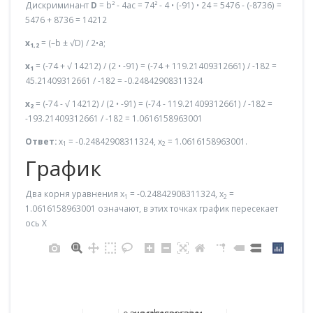
Дискриминант
D
= b² - 4ac = 74² - 4 • (-91) • 24 = 5476 - (-8736) =
5476 + 8736 = 14212
x
= (–b ± √D) / 2•a;
1,2
x
= (-74 + √ 14212) / (2 • -91) = (-74 + 119.21409312661) / -182 =
1
45.21409312661 / -182 = -0.24842908311324
x
= (-74 - √ 14212) / (2 • -91) = (-74 - 119.21409312661) / -182 =
2
-193.21409312661 / -182 = 1.0616158963001
Ответ:
x
= -0.24842908311324, x
= 1.0616158963001.
1
2
График
Два корня уравнения x
= -0.24842908311324, x
=
1
2
1.0616158963001 означают, в этих точках график пересекает
ось X