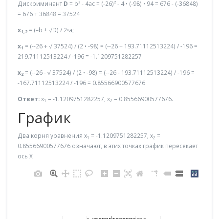
Дискриминант
D
= b² - 4ac = (-26)² - 4 • (-98) • 94 = 676 - (-36848)
= 676 + 36848 = 37524
x
= (–b ± √D) / 2•a;
1,2
x
= (--26 + √ 37524) / (2 • -98) = (--26 + 193.71112513224) / -196 =
1
219.71112513224 / -196 = -1.1209751282257
x
= (--26 - √ 37524) / (2 • -98) = (--26 - 193.71112513224) / -196 =
2
-167.71112513224 / -196 = 0.85566900577676
Ответ:
x
= -1.1209751282257, x
= 0.85566900577676.
1
2
График
Два корня уравнения x
= -1.1209751282257, x
=
1
2
0.85566900577676 означают, в этих точках график пересекает
ось X