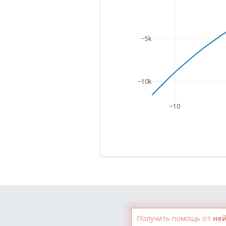
−5k
−10k
−10
Получить помощь от
не