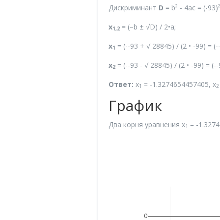
Дискриминант
D
= b² - 4ac = (-93)
x
= (–b ± √D) / 2•a;
1,2
x
= (--93 + √ 28845) / (2 • -99) =
1
x
= (--93 - √ 28845) / (2 • -99) =
2
Ответ:
x
= -1.3274654457405, x
1
2
График
Два корня уравнения x
= -1.3274
1
0