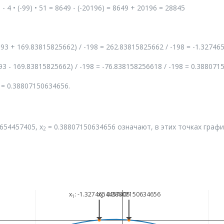
² - 4 • (-99) • 51 = 8649 - (-20196) = 8649 + 20196 = 28845
 (--93 + 169.83815825662) / -198 = 262.83815825662 / -198 = -1.3274
 (--93 - 169.83815825662) / -198 = -76.838158256618 / -198 = 0.38807
= 0.38807150634656.
654457405, x
= 0.38807150634656 означают, в этих точках графи
2
x
: -1.3274654457405
x
: 0.38807150634656
1
2