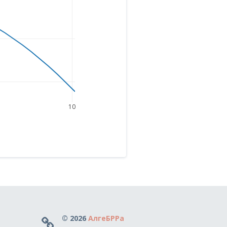
10
© 2026
АлгеБРРа