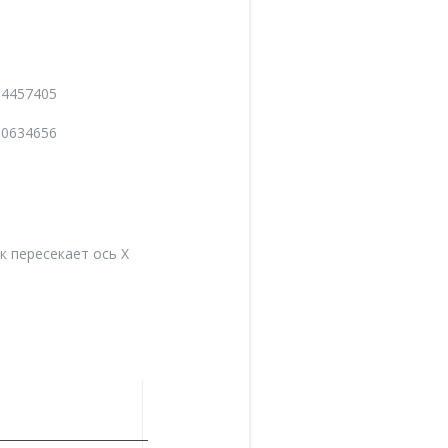
654457405
150634656
к пересекает ось X