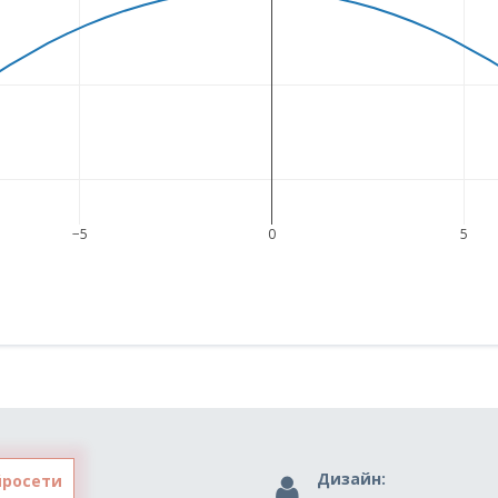
−5
0
5
Дизайн:
йросети