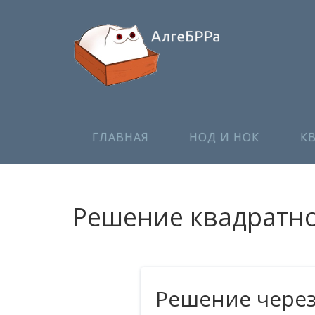
ГЛАВНАЯ
НОД И НОК
К
Решение квадратног
Решение чере