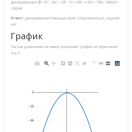
Дискриминант
D
= b² - 4ac = 28² - 4 • (-99) • (-93) = 784 - 36828 =
-36044
Ответ:
дискриминант меньше нуля, следовательно, корней
нет.
График
Так как уравнение не имеет решений, график не пересекает
ось X
0
−2k
−4k