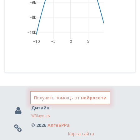
−6k
−8k
−10k
−10
−5
0
5
Получить помощь от
нейросети
Дизайн:
W3layouts
© 2026
АлгеБРРа
Карта сайта