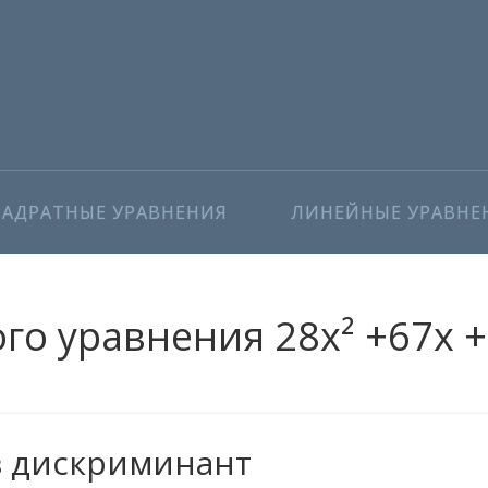
ВАДРАТНЫЕ УРАВНЕНИЯ
ЛИНЕЙНЫЕ УРАВНЕ
о уравнения 28x² +67x +
з дискриминант