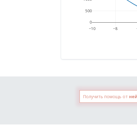
500
0
−10
−8
Получить помощь от
не