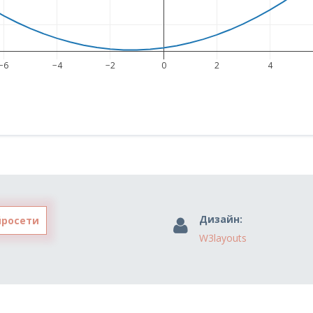
−6
−4
−2
0
2
4
Дизайн:
йросети
W3layouts