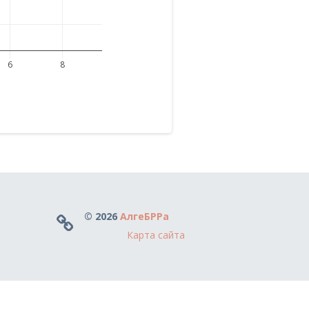
6
8
© 2026
АлгеБРРа
Карта сайта