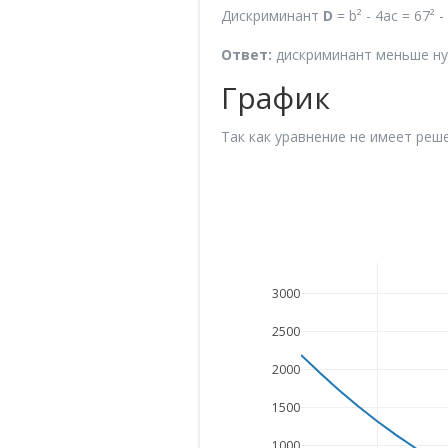
Дискриминант
D
= b² - 4ac = 67² -
Ответ:
дискриминант меньше нул
График
Так как уравнение не имеет реше
3000
2500
2000
1500
1000