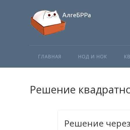
ГЛАВНАЯ
НОД И НОК
К
Решение квадратног
Решение чере