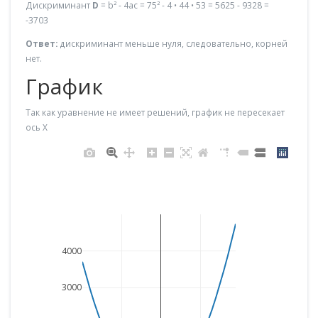
Дискриминант
D
= b² - 4ac = 75² - 4 • 44 • 53 = 5625 - 9328 =
-3703
Ответ:
дискриминант меньше нуля, следовательно, корней
нет.
График
Так как уравнение не имеет решений, график не пересекает
ось X
4000
3000