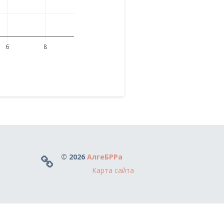
6
8
© 2026
АлгеБРРа
Карта сайта