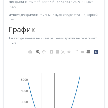
Дискриминант
D
= b² - 4ac = 53² - 4 • 53 • 53 = 2809 - 11236 =
-8427
Ответ:
дискриминант меньше нуля, следовательно, корней
нет.
График
Так как уравнение не имеет решений, график не пересекает
ось X
5000
4000
3000