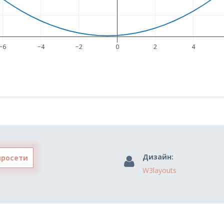
−6
−4
−2
0
2
4
Дизайн:
йросети
W3layouts