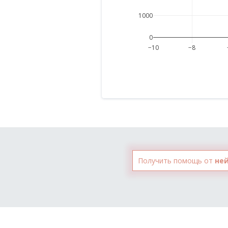
1000
0
−10
−8
Получить помощь от
не