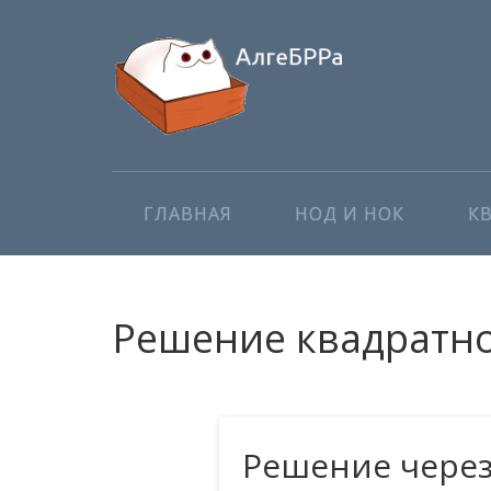
ГЛАВНАЯ
НОД И НОК
К
Решение квадратног
Решение чере