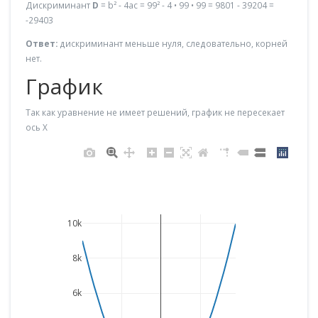
Дискриминант
D
= b² - 4ac = 99² - 4 • 99 • 99 = 9801 - 39204 =
-29403
Ответ:
дискриминант меньше нуля, следовательно, корней
нет.
График
Так как уравнение не имеет решений, график не пересекает
ось X
10k
8k
6k