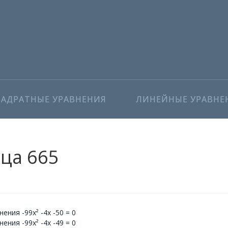
ВАДРАТНЫЕ УРАВНЕНИЯ
ЛИНЕЙНЫЕ УРАВНЕ
ица 665
ния -99x² -4x -50 = 0
ния -99x² -4x -49 = 0