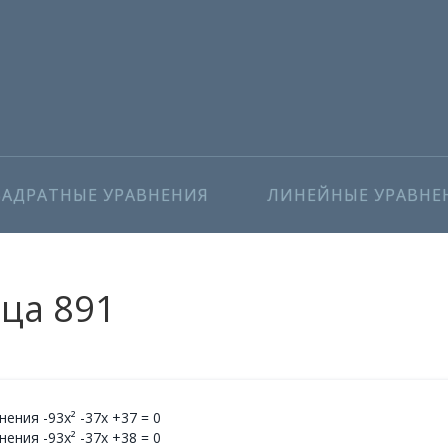
ВАДРАТНЫЕ УРАВНЕНИЯ
ЛИНЕЙНЫЕ УРАВНЕ
ица 891
ения -93x² -37x +37 = 0
ения -93x² -37x +38 = 0