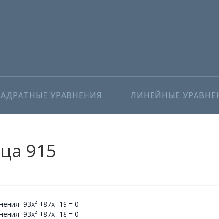
ВАДРАТНЫЕ УРАВНЕНИЯ
ЛИНЕЙНЫЕ УРАВНЕ
ица 915
ения -93x² +87x -19 = 0
ения -93x² +87x -18 = 0