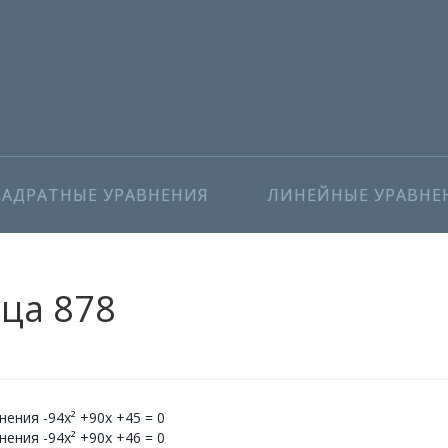
ВАДРАТНЫЕ УРАВНЕНИЯ
ЛИНЕЙНЫЕ УРАВНЕ
ица 878
ения -94x² +90x +45 = 0
ения -94x² +90x +46 = 0