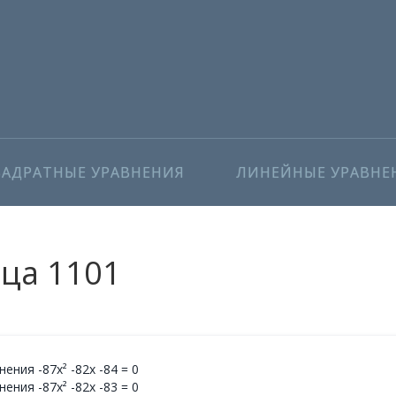
ВАДРАТНЫЕ УРАВНЕНИЯ
ЛИНЕЙНЫЕ УРАВНЕ
ица 1101
ния -87x² -82x -84 = 0
ния -87x² -82x -83 = 0